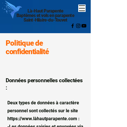
Là-Haut Parapente
Baptêmes et vols en parapente
Saint-Hilaire-du-Touvet
Politique
de
confidentialité
Données personnelles collectées
:
Deux types de données à caractère
personnel sont collectés sur le site
https://www.l
àhautparapente.com :
-Les données saisies et envoyées via