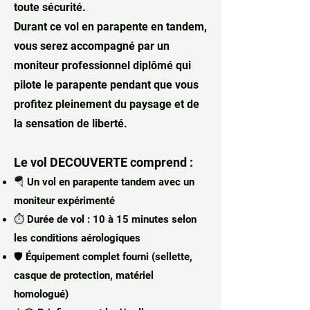
toute sécurité.
Gelon permettent aussi d'accéder à des 
conditions de vol souvent plus douces 
Durant ce vol en parapente en tandem,
que sur certains grands sites de haute 
vous serez accompagné par un
montagne. Le relief plus ouvert de la 
moniteur professionnel diplômé qui
Combe de Savoie offre une sensation 
pilote le parapente pendant que vous
d'espace particulièrement appréciée 
pour une première expérience en 
profitez pleinement du paysage et de
parapente.

la sensation de liberté.
Au printemps, les sommets encore 
enneigés contrastent avec les vallées 
déjà vertes. En été, les thermiques de 
Le vol DECOUVERTE comprend :
vallée permettent des vols plus longs au-
🪂 Un vol en parapente tandem avec un
dessus des reliefs savoyards. À 
moniteur expérimenté
l'automne, les couleurs des forêts alpines 
⏱ Durée de vol : 10 à 15 minutes selon
transforment complètement le paysage 
vu depuis la voile.

les conditions aérologiques
Le site est facilement accessible depuis 
🛡 Équipement complet fourni (sellette,
Chambéry, Albertville, Grenoble, Aix-les-
casque de protection, matériel
Bains et l'ensemble des Alpes du Nord. 
homologué)
Cette position centrale dans la vallée 