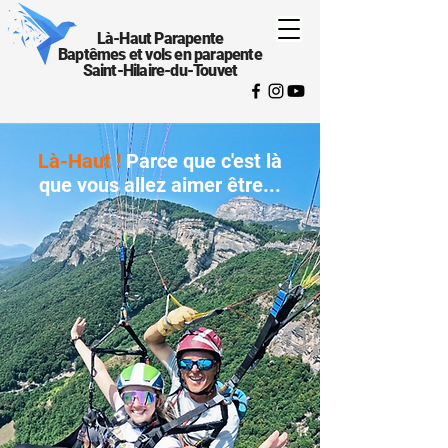
Là-Haut Parapente
Baptêmes et vols en parapente
Saint-Hilaire-du-Touvet
Baptême parapente en Savoie à
Là-Haut !
Parce que c'est là
Chamoux sur Gelon,
que vous allez aimer être...
voler en Combe de Savoie
Chamoux-sur-Gelon · Combe de Savoie · 
Bauges · Belledonne · Maurienne · Savoie

La Savoie est l'un des grands territoires 
historiques du parapente dans les Alpes 
françaises. Entre les Bauges, Belledonne, 
la Maurienne, la Tarentaise et les 
grandes vallées alpines qui structurent le 
département, les possibilités de vol y 
sont immenses. Au cœur de cette 