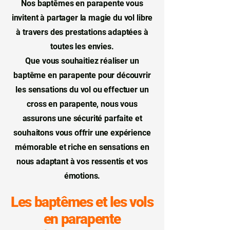
Nos baptêmes en parapente vous
régulières, ascendances douces sur les 
reliefs bien exposés, flux de vallée qui 
invitent à partager la magie du vol libre
permettent des vols confortables et 
à travers des prestations adaptées à
progressifs. Cette configuration rend le 
toutes les envies.
site particulièrement adapté aux 
baptêmes parapente découverte et aux 
Que vous souhaitiez réaliser un
vols contemplatifs.

baptême en parapente pour découvrir
Depuis le décollage, les panoramas 
les sensations du vol ou effectuer un
s'ouvrent rapidement sur l'ensemble de 
cross en parapente, nous vous
la Combe de Savoie. À l'ouest, le massif 
des Bauges domine avec ses falaises 
assurons une sécurité parfaite et
calcaires et ses forêts profondes. Au sud-
souhaitons vous offrir une expérience
ouest, la chaîne de Belledonne dessine 
mémorable et riche en sensations en
une ligne alpine plus minérale et plus 
nous adaptant à vos ressentis et vos
haute. Vers Albertville et les vallées 
intérieures de Savoie, les reliefs 
émotions.
annoncent progressivement les grands 
massifs alpins de Tarentaise et de 
Les baptêmes et les vols
Maurienne.

en parapente
Voler en parapente à Chamoux-sur-
Gelon permet de découvrir la 